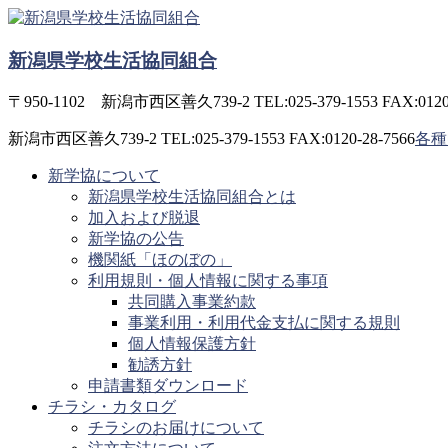
コ
ン
新潟県学校生活協同組合
テ
ン
ツ
〒950-1102 新潟市西区善久739-2 TEL:025-379-1553 FAX:0120-
へ
新潟市西区善久739-2 TEL:025-379-1553 FAX:0120-28-7566
各種
ス
キ
新学協について
ッ
新潟県学校生活協同組合とは
プ
加入および脱退
新学協の公告
機関紙「ほのぼの」
利用規則・個人情報に関する事項
共同購入事業約款
事業利用・利用代金支払に関する規則
個人情報保護方針
勧誘方針
申請書類ダウンロード
チラシ・カタログ
チラシのお届けについて