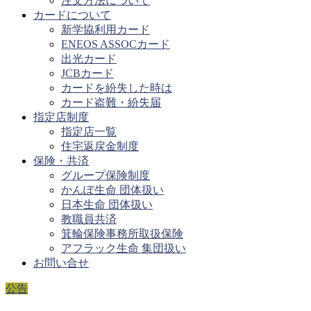
注文方法について
カードについて
新学協利用カード
ENEOS ASSOCカード
出光カード
JCBカード
カードを紛失した時は
カード盗難・紛失届
指定店制度
指定店一覧
住宅返戻金制度
保険・共済
グループ保険制度
かんぽ生命 団体扱い
日本生命 団体扱い
教職員共済
箕輪保険事務所取扱保険
アフラック生命 集団扱い
お問い合せ
公告