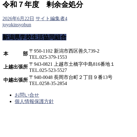
令和７年度 剰余金処分
2026年6月22日
サイト編集者4
joyokinsyobun
新潟県学校生活協同組合
〒950-1102 新潟市西区善久739-2
本 部
TEL.025-379-1553
〒943-0821 上越市土橋字中島816番地１
上越出張所
TEL.025-523-5527
〒940-0048 長岡市台町２丁目９番13号
中越出張所
TEL.0258-35-2854
お問い合せ
個人情報保護方針