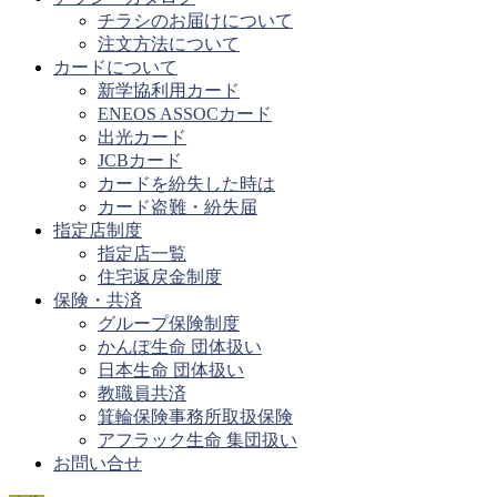
チラシのお届けについて
注文方法について
カードについて
新学協利用カード
ENEOS ASSOCカード
出光カード
JCBカード
カードを紛失した時は
カード盗難・紛失届
指定店制度
指定店一覧
住宅返戻金制度
保険・共済
グループ保険制度
かんぽ生命 団体扱い
日本生命 団体扱い
教職員共済
箕輪保険事務所取扱保険
アフラック生命 集団扱い
お問い合せ