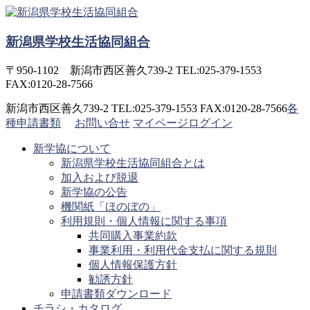
コ
ン
新潟県学校生活協同組合
テ
ン
ツ
〒950-1102 新潟市西区善久739-2 TEL:025-379-1553
へ
FAX:0120-28-7566
ス
新潟市西区善久739-2 TEL:025-379-1553 FAX:0120-28-7566
各
キ
種申請書類
お問い合せ
マイページログイン
ッ
プ
新学協について
新潟県学校生活協同組合とは
加入および脱退
新学協の公告
機関紙「ほのぼの」
利用規則・個人情報に関する事項
共同購入事業約款
事業利用・利用代金支払に関する規則
個人情報保護方針
勧誘方針
申請書類ダウンロード
チラシ・カタログ