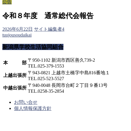
公告
令和８年度 通常総代会報告
2026年6月22日
サイト編集者4
tuujousoudaikai
新潟県学校生活協同組合
〒950-1102 新潟市西区善久739-2
本 部
TEL.025-379-1553
〒943-0821 上越市土橋字中島816番地１
上越出張所
TEL.025-523-5527
〒940-0048 長岡市台町２丁目９番13号
中越出張所
TEL.0258-35-2854
お問い合せ
個人情報保護方針