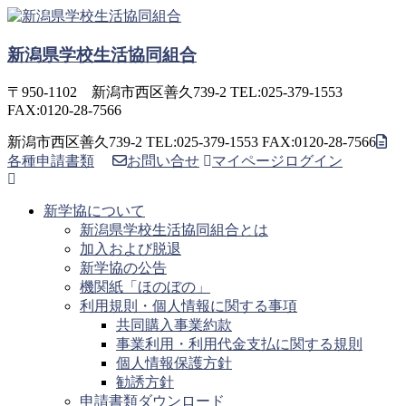
コ
ン
新潟県学校生活協同組合
テ
ン
ツ
〒950-1102 新潟市西区善久739-2 TEL:025-379-1553
へ
FAX:0120-28-7566
ス
新潟市西区善久739-2 TEL:025-379-1553 FAX:0120-28-7566
キ
各種申請書類
お問い合せ
マイページログイン
ッ
プ
新学協について
新潟県学校生活協同組合とは
加入および脱退
新学協の公告
機関紙「ほのぼの」
利用規則・個人情報に関する事項
共同購入事業約款
事業利用・利用代金支払に関する規則
個人情報保護方針
勧誘方針
申請書類ダウンロード