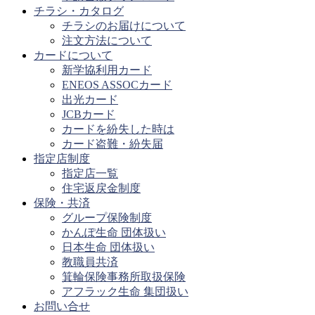
チラシ・カタログ
チラシのお届けについて
注文方法について
カードについて
新学協利用カード
ENEOS ASSOCカード
出光カード
JCBカード
カードを紛失した時は
カード盗難・紛失届
指定店制度
指定店一覧
住宅返戻金制度
保険・共済
グループ保険制度
かんぽ生命 団体扱い
日本生命 団体扱い
教職員共済
箕輪保険事務所取扱保険
アフラック生命 集団扱い
お問い合せ