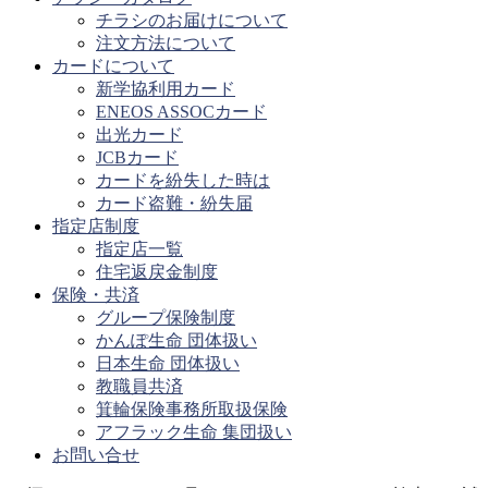
チラシのお届けについて
注文方法について
カードについて
新学協利用カード
ENEOS ASSOCカード
出光カード
JCBカード
カードを紛失した時は
カード盗難・紛失届
指定店制度
指定店一覧
住宅返戻金制度
保険・共済
グループ保険制度
かんぽ生命 団体扱い
日本生命 団体扱い
教職員共済
箕輪保険事務所取扱保険
アフラック生命 集団扱い
お問い合せ