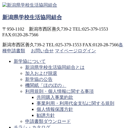
コ
ン
新潟県学校生活協同組合
テ
ン
ツ
〒950-1102 新潟市西区善久739-2 TEL:025-379-1553
へ
FAX:0120-28-7566
ス
新潟市西区善久739-2 TEL:025-379-1553 FAX:0120-28-7566
各
キ
種申請書類
お問い合せ
マイページログイン
ッ
プ
新学協について
新潟県学校生活協同組合とは
加入および脱退
新学協の公告
機関紙「ほのぼの」
利用規則・個人情報に関する事項
共同購入事業約款
事業利用・利用代金支払に関する規則
個人情報保護方針
勧誘方針
申請書類ダウンロード
チラシ・カタログ